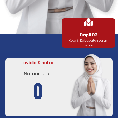
Dapil 03
Kota & Kabupaten Lorem
Ipsum.
Levidio Sinatra
Nomor Urut
0