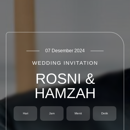
07 Desember 2024
WEDDING INVITATION
ROSNI &
HAMZAH
Hari
Jam
Menit
Detik